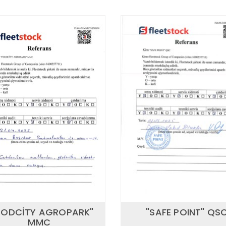
OODCİTY AGROPARK"
"SAFE POINT" QS
MMC