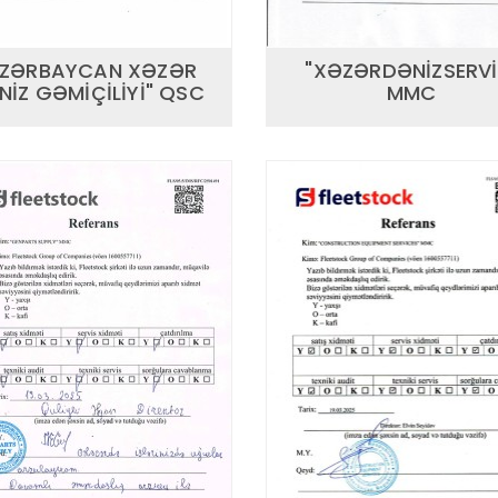
AZƏRBAYCAN XƏZƏR
"XƏZƏRDƏNİZSERVİ
NİZ GƏMİÇİLİYİ" QSC
MMC