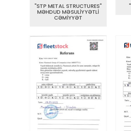
"STP METAL STRUCTURES"
MƏHDUD MƏSULİYYƏTLİ
CƏMİYYƏT