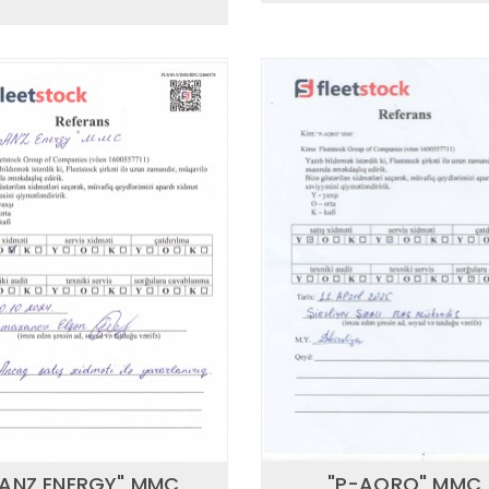
"ANZ ENERGY" MMC
"P-AQRO" MMC