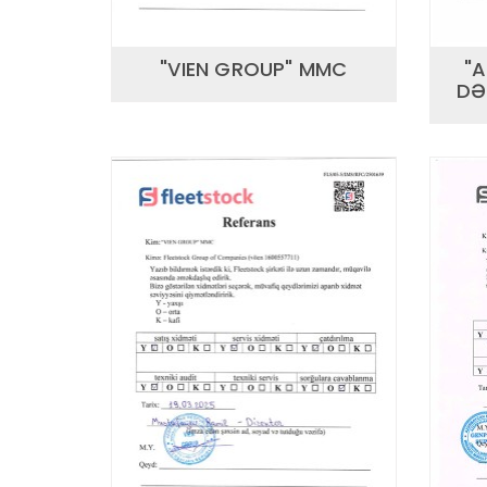
"VIEN GROUP" MMC
"
DƏ