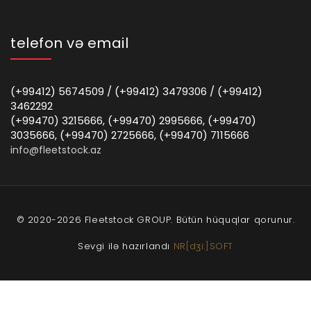
telefon və email
(+99412) 5674509 / (+99412) 3479306 / (+99412)
3462292
(+99470) 3215666, (+99470) 2995666, (+99470)
3035666, (+99470) 2725666, (+99470) 7115666
info@fleetstock.az
© 2020-2026 Fleetstock GROUP. Bütün hüquqlar qorunur.
Sevgi ilə hazırlandı
NR[dʒi:]SOFT