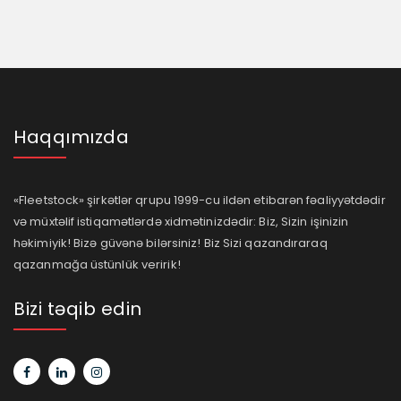
Haqqımızda
«Fleetstock» şirkətlər qrupu 1999-cu ildən etibarən fəaliyyətdədir
və müxtəlif istiqamətlərdə xidmətinizdədir: Biz, Sizin işinizin
həkimiyik! Bizə güvənə bilərsiniz! Biz Sizi qazandıraraq
qazanmağa üstünlük veririk!
Bizi təqib edin