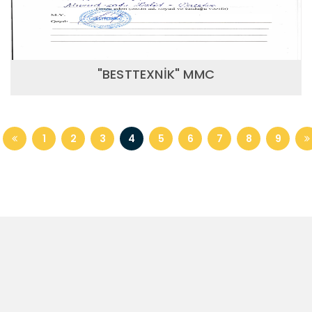
"BESTTEXNİK" MMC
1
2
3
4
5
6
7
8
9