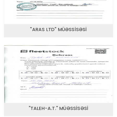
"ARAS LTD" MÜƏSSİSƏSİ
"TALEH-A.T." MÜƏSSİSƏSİ