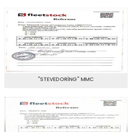
"STEVEDORİNG" MMC