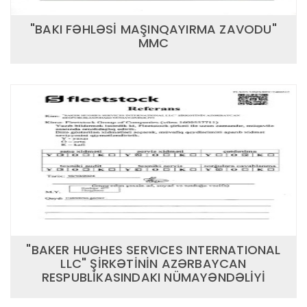
"BAKI FƏHLƏSİ MAŞINQAYIRMA ZAVODU"
MMC
"BAKER HUGHES SERVICES INTERNATIONAL
LLC" ŞİRKƏTİNİN AZƏRBAYCAN
RESPUBLİKASINDAKI NÜMAYƏNDƏLİYİ