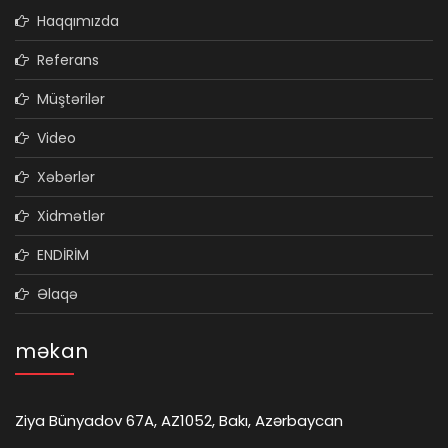
Haqqımızda
Referans
Müştərilər
Video
Xəbərlər
Xidmətlər
ENDİRİM
Əlaqə
məkan
Ziya Bünyadov 67A, AZ1052, Bakı, Azərbaycan